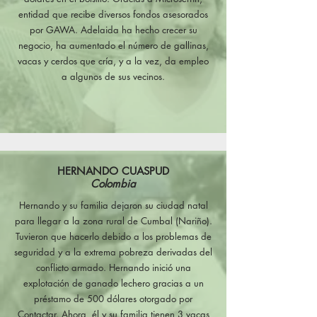
entidad que recibe diversos fondos asesorados
por GAWA. Adelaida ha hecho crecer su
negocio, ha aumentado el número de gallinas,
vacas y cerdos que cría, y a la vez, da empleo
a algunos de sus vecinos.
HERNANDO CUASPUD
Colombia
Hernando y su familia dejaron su ciudad natal
para llegar a la zona rural de Cumbal (Nariño).
Tuvieron que hacerlo debido a los problemas de
seguridad y a la extrema pobreza derivadas del
conflicto armado. Hernando inició una
explotación de ganado lechero gracias a un
préstamo de 500 dólares otorgado por
Contactar. Ahora, él y su familia tienen 3 vacas