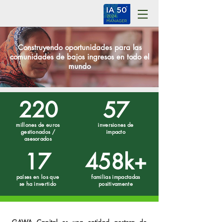
Construyendo oportunidades para las
comunidades de bajos ingresos en todo el
mundo
220
57
millones de euros
inversiones de
gestionados /
impacto
asesorados
17
458k+
países en los que
familias impactadas
se ha invertido
positivamente