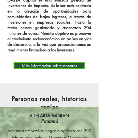
GAWA Capital es una entidad gestora de
inversiones de impacto. Su labor está centrada
en la creación de oportunidades para
comunidades de bajos ingresos, a través de
inversiones en empresas sociales. Hasta la
fecha hemos gestionado y asesorado 204
millones de euros. Nuestro objetivo es promover
el crecimiento socioeconómico en países en vías
de desarrollo, a la vez que proporcionamos un
rendimiento financiero a los inversores.
Más información sobre nosotros
Personas reales, historias
reales
ADELAIDA MORAN
Panamá
Adelaida empezó su negocio agrícola con 200
dólares en el bolsillo. Gracias a Microserfin,