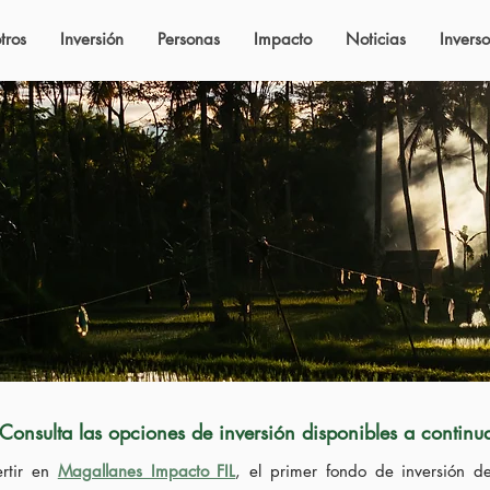
tros
Inversión
Personas
Impacto
Noticias
Inverso
onsulta las opciones de inversión disponibles a continu
ertir en
Magallanes Impacto FIL
, el primer fondo de inversión d