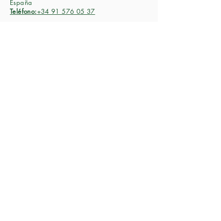
España
Teléfono:
+34 91 576 05 37
Ver el mapa
Sobre nosotros
Cartera
Personas
Inversión de impacto
Inicio
Contáctenos
Inversores
Anuncios
Email
Aviso Legal
Política de privacidad